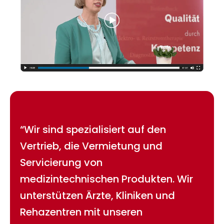
“Wir sind spezialisiert auf den
Vertrieb, die Vermietung und
Servicierung von
medizintechnischen Produkten. Wir
unterstützen Ärzte, Kliniken und
Rehazentren mit unseren