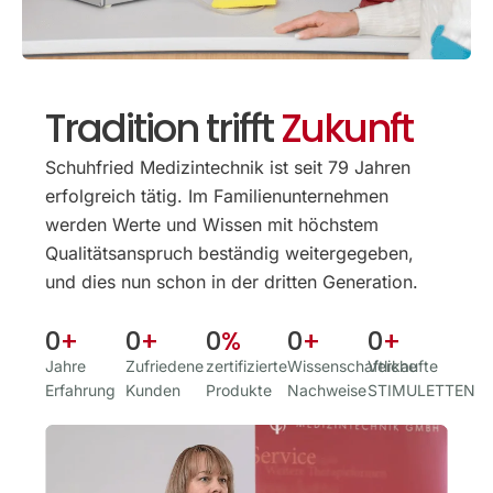
Tradition trifft
Zukunft
Schuhfried Medizintechnik ist seit 79 Jahren
erfolgreich tätig. Im Familien­unternehmen
werden Werte und Wissen mit höchstem
Qualitäts­anspruch beständig weitergegeben,
und dies nun schon in der dritten Generation.
0
+
0
+
0
%
0
+
0
+
Jahre
Zufriedene
zertifizierte
Wissenschaftliche
Verkaufte
Erfahrung
Kunden
Produkte
Nachweise
STIMULETTEN