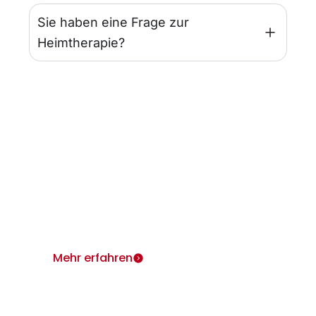
Sie haben eine Frage zur
Heimtherapie?
Infos für Ärzte
Wir sind für Sie und Ihre Patienten da.
Heimtherapie mit Mietgeräten unterstützt Ihr
Therapiekonzept.
Mehr erfahren