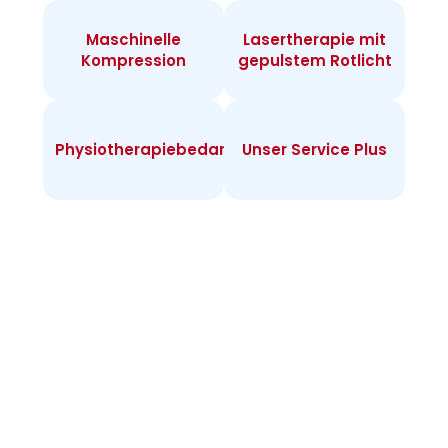
Maschinelle
Lasertherapie mit
Kompression
gepulstem Rotlicht
Physiotherapiebedarf
Unser Service Plus
Infos zur
Heimtherapie
Warum Heimtherapie? Sie können individuell
täglich behandeln und merken rasch Erfolge.