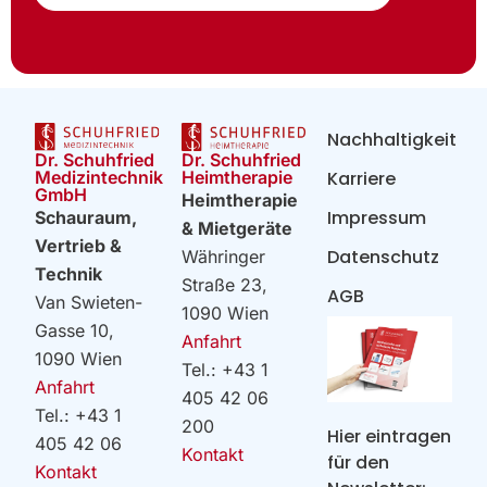
Nachhaltigkeit
Dr. Schuhfried
Dr. Schuhfried
Heimtherapie
Medizintechnik
Karriere
GmbH
Heimtherapie
Impressum
Schauraum,
& Mietgeräte
Vertrieb &
Datenschutz
Währinger
Technik
Straße 23,
AGB
Van Swieten-
1090 Wien
Gasse 10,
Anfahrt
1090 Wien
Tel.: +43 1
Anfahrt
405 42 06
Tel.: +43 1
200
Hier eintragen
405 42 06
Kontakt
für den
Kontakt