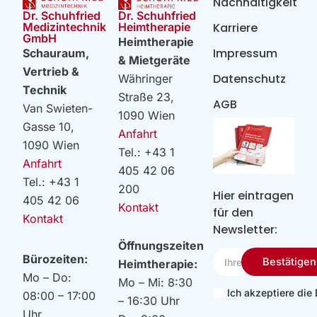
Nachhaltigkeit
Dr. Schuhfried
Dr. Schuhfried
Heimtherapie
Medizintechnik
Karriere
GmbH
Heimtherapie
Impressum
Schauraum,
& Mietgeräte
Vertrieb &
Datenschutz
Währinger
Technik
Straße 23,
AGB
Van Swieten-
1090 Wien
Gasse 10,
Anfahrt
1090 Wien
Tel.: +43 1
Anfahrt
405 42 06
Tel.: +43 1
200
Hier eintragen
405 42 06
Kontakt
für den
Kontakt
Newsletter:
Öffnungszeiten
Ihre
Bürozeiten:
Bestätigen
Heimtherapie:
Email
Mo – Do:
Mo – Mi: 8:30
Ich akzeptiere di
08:00 – 17:00
– 16:30 Uhr
Uhr