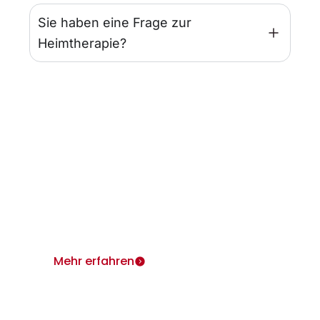
Sie haben eine Frage zur
Heimtherapie?
Infos für Ärzte
Wir sind für Sie und Ihre Patienten da.
Heimtherapie mit Mietgeräten unterstützt Ihr
Therapiekonzept.
Mehr erfahren