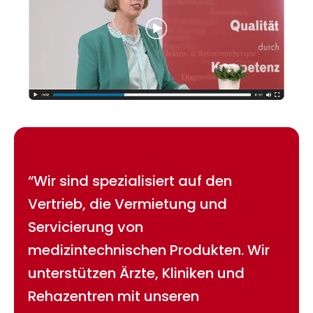
“Wir sind spezialisiert auf den
Vertrieb, die Vermietung und
Servicierung von
medizintechnischen Produkten. Wir
unterstützen Ärzte, Kliniken und
Rehazentren mit unseren