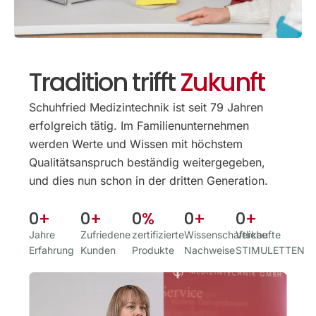
Tradition trifft
Zukunft
Schuhfried Medizintechnik ist seit 79 Jahren
erfolgreich tätig. Im Familien­unternehmen
werden Werte und Wissen mit höchstem
Qualitäts­anspruch beständig weitergegeben,
und dies nun schon in der dritten Generation.
0
+
0
+
0
%
0
+
0
+
Jahre
Zufriedene
zertifizierte
Wissenschaftliche
Verkaufte
Erfahrung
Kunden
Produkte
Nachweise
STIMULETTEN