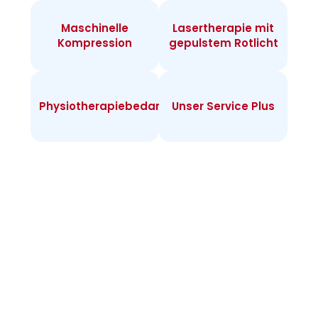
Maschinelle
Lasertherapie mit
Kompression
gepulstem Rotlicht
Physiotherapiebedarf
Unser Service Plus
Infos zur
Heimtherapie
Warum Heimtherapie? Sie können individuell
täglich behandeln und merken rasch Erfolge.