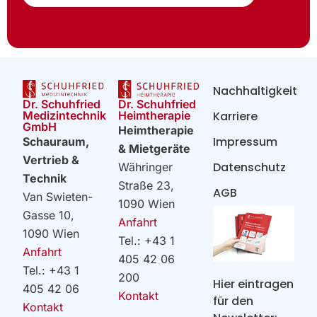
Nachhaltigkeit
Dr. Schuhfried
Dr. Schuhfried
Heimtherapie
Medizintechnik
Karriere
GmbH
Heimtherapie
Impressum
Schauraum,
& Mietgeräte
Vertrieb &
Datenschutz
Währinger
Technik
Straße 23,
AGB
Van Swieten-
1090 Wien
Gasse 10,
Anfahrt
1090 Wien
Tel.: +43 1
Anfahrt
405 42 06
Tel.: +43 1
200
Hier eintragen
405 42 06
Kontakt
für den
Kontakt