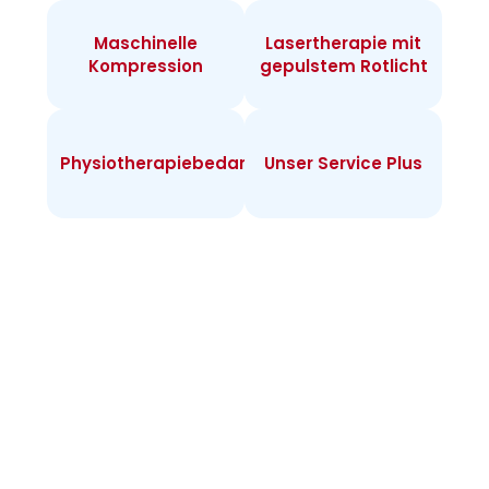
Maschinelle
Lasertherapie mit
Kompression
gepulstem Rotlicht
Physiotherapiebedarf
Unser Service Plus
Infos zur
Heimtherapie
Warum Heimtherapie? Sie können individuell
täglich behandeln und merken rasch Erfolge.