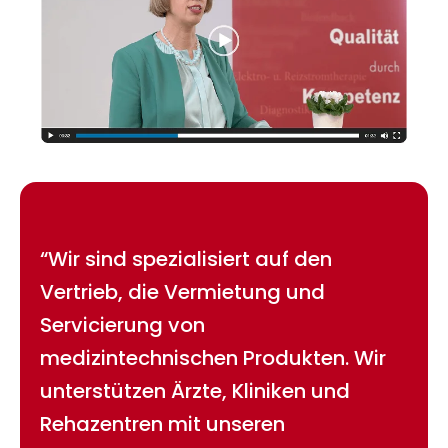
“Wir sind spezialisiert auf den
Vertrieb, die Vermietung und
Servicierung von
medizintechnischen Produkten. Wir
unterstützen Ärzte, Kliniken und
Rehazentren mit unseren