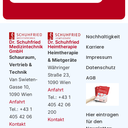
Nachhaltigkeit
Dr. Schuhfried
Dr. Schuhfried
Heimtherapie
Medizintechnik
Karriere
GmbH
Heimtherapie
Impressum
Schauraum,
& Mietgeräte
Vertrieb &
Datenschutz
Währinger
Technik
Straße 23,
AGB
Van Swieten-
1090 Wien
Gasse 10,
Anfahrt
1090 Wien
Tel.: +43 1
Anfahrt
405 42 06
Tel.: +43 1
200
Hier eintragen
405 42 06
Kontakt
für den
Kontakt