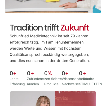
Tradition trifft
Zukunft
Schuhfried Medizintechnik ist seit 79 Jahren
erfolgreich tätig. Im Familien­unternehmen
werden Werte und Wissen mit höchstem
Qualitäts­anspruch beständig weitergegeben,
und dies nun schon in der dritten Generation.
0
+
0
+
0
%
0
+
0
+
Jahre
Zufriedene
zertifizierte
Wissenschaftliche
Verkaufte
Erfahrung
Kunden
Produkte
Nachweise
STIMULETTEN