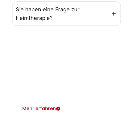
Sie haben eine Frage zur
Heimtherapie?
Infos für Ärzte
Wir sind für Sie und Ihre Patienten da.
Heimtherapie mit Mietgeräten unterstützt Ihr
Therapiekonzept.
Mehr erfahren