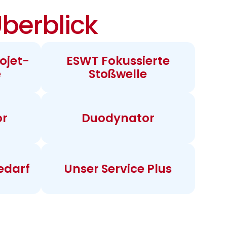
berblick
ojet-
ESWT Fokussierte
e
Stoßwelle
or
Duodynator
edarf
Unser Service Plus