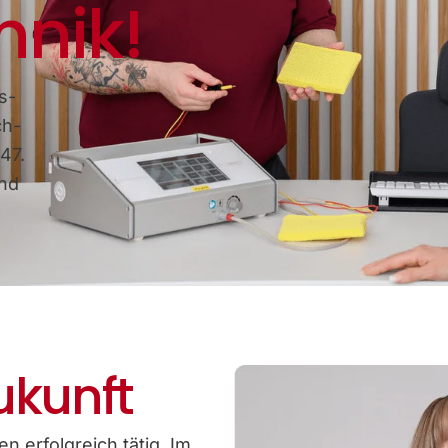
hnik!
s-
ch-
47.
und
ukunft
n erfolgreich tätig. Im