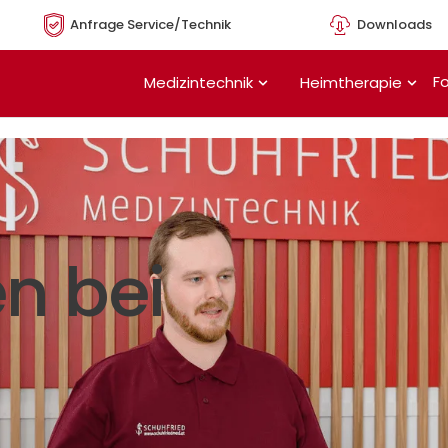
Anfrage Service/Technik
Downloads
Öffne Medizintechnik
Öffn
Fo
Medizintechnik
Heimtherapie
n bei