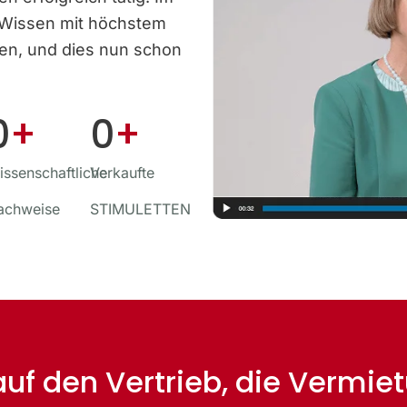
 Wissen mit höchstem
ben, und dies nun schon
0
+
0
+
ssenschaftliche
Verkaufte
achweise
STIMULETTEN
 auf den Vertrieb, die Vermi