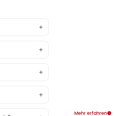
Infos zu
Heimth
ie
Warum Heimtherapie? Si
individuell täglich behan
merken rasch Erfolge.
Mehr erfahren