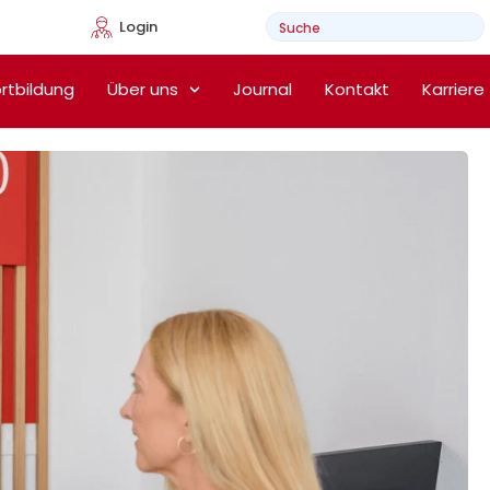
Login
e Heimtherapie
rtbildung
Über uns
Journal
Kontakt
Karriere