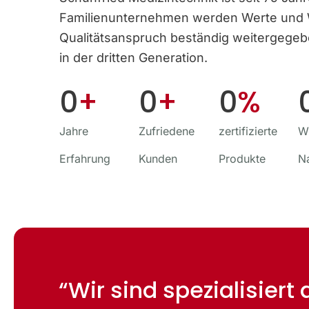
Familien­unternehmen werden Werte und
Qualitäts­anspruch beständig weitergege
in der dritten Generation.
0
+
0
+
0
%
Jahre
Zufriedene
zertifizierte
Wi
Erfahrung
Kunden
Produkte
N
“Wir sind spezialisiert