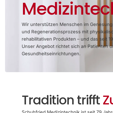
Medizintec
Wir unterstützen Menschen im Genesung
und Regenerationsprozess mit physikalis
rehabilitativen Produkten – und das seit 19
Unser Angebot richtet sich an Patienten 
Gesundheitseinrichtungen.
Tradition trifft
Z
Schuhfried Medizintechnik ist seit 79 Jahre