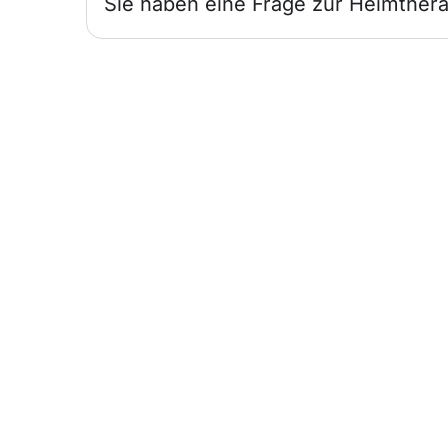
Sie haben eine Frage zur Heimthera
Infos für
Ärzte
Wir sind für Sie und Ihre Patienten da.
Heimtherapie mit Mietgeräten
unterstützt Ihr Therapiekonzept.