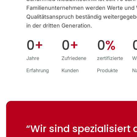
Familien­unternehmen werden Werte und
Qualitäts­anspruch beständig weitergege
in der dritten Generation.
0
+
0
+
0
%
Jahre
Zufriedene
zertifizierte
Wi
Erfahrung
Kunden
Produkte
N
“Wir sind spezialisiert