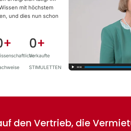
 Wissen mit höchstem
ben, und dies nun schon
0
+
0
+
ssenschaftliche
Verkaufte
achweise
STIMULETTEN
 auf den Vertrieb, die Vermi