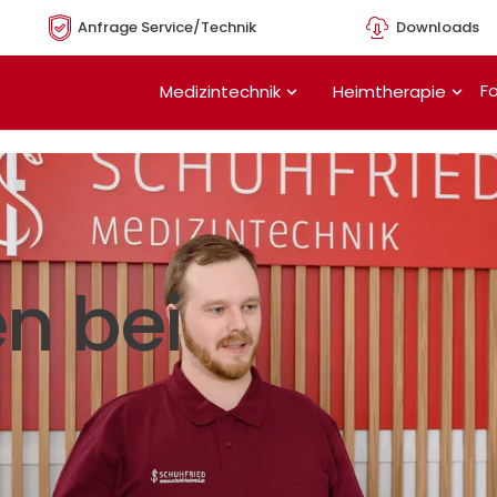
Anfrage Service/Technik
Downloads
Öffne Medizintechnik
Öffn
Fo
Medizintechnik
Heimtherapie
n bei