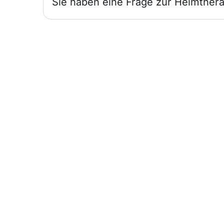
Sie haben eine Frage zur Heimthera
Infos für
Ärzte
Wir sind für Sie und Ihre Patienten da.
Heimtherapie mit Mietgeräten
unterstützt Ihr Therapiekonzept.