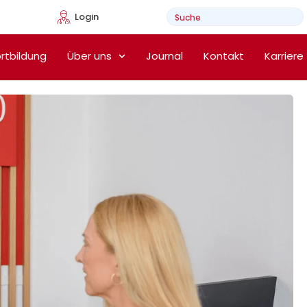
Login
e Heimtherapie
rtbildung
Über uns
Journal
Kontakt
Karriere