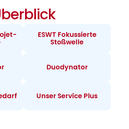
berblick
ojet-
ESWT Fokussierte
e
Stoßwelle
or
Duodynator
edarf
Unser Service Plus