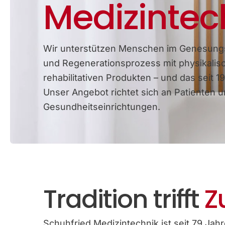
Medizintec
Wir unterstützen Menschen im Genesung
und Regenerationsprozess mit physikalis
rehabilitativen Produkten – und das seit 19
Unser Angebot richtet sich an Patienten 
Gesundheitseinrichtungen.
Tradition trifft
Z
Schuhfried Medizintechnik ist seit 79 Jahre