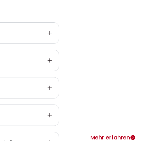
Infos zu
Heimth
ie
Warum Heimtherapie? Si
individuell täglich behan
merken rasch Erfolge.
Mehr erfahren