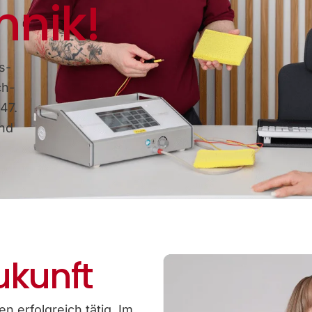
hnik!
s-
ch-
47.
und
ukunft
n erfolgreich tätig. Im