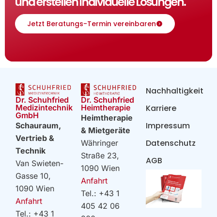
und erstellen individuelle Lösungen.
Jetzt Beratungs-Termin vereinbaren
Nachhaltigkeit
Dr. Schuhfried
Dr. Schuhfried
Heimtherapie
Medizintechnik
Karriere
GmbH
Heimtherapie
Impressum
Schauraum,
& Mietgeräte
Vertrieb &
Datenschutz
Währinger
Technik
Straße 23,
AGB
Van Swieten-
1090 Wien
Gasse 10,
Anfahrt
1090 Wien
Tel.: +43 1
Anfahrt
405 42 06
Tel.: +43 1