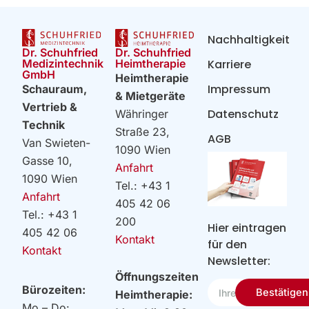
Nachhaltigkeit
Dr. Schuhfried
Dr. Schuhfried
Heimtherapie
Medizintechnik
Karriere
GmbH
Heimtherapie
Impressum
Schauraum,
& Mietgeräte
Vertrieb &
Datenschutz
Währinger
Technik
Straße 23,
AGB
Van Swieten-
1090 Wien
Gasse 10,
Anfahrt
1090 Wien
Tel.: +43 1
Anfahrt
405 42 06
Tel.: +43 1
200
Hier eintragen
405 42 06
Kontakt
für den
Kontakt
Newsletter:
Öffnungszeiten
Ihre
Bürozeiten:
Bestätigen
Heimtherapie:
Email
Mo – Do: