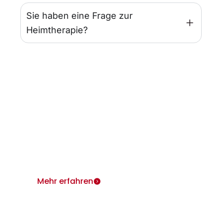
Sie haben eine Frage zur
Heimtherapie?
Infos für Ärzte
Wir sind für Sie und Ihre Patienten da.
Heimtherapie mit Mietgeräten unterstützt Ihr
Therapiekonzept.
Mehr erfahren