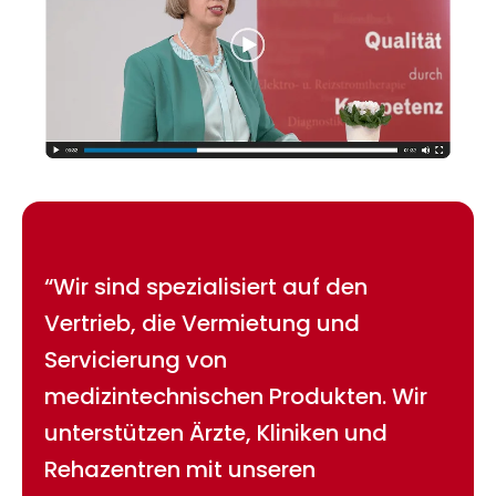
“Wir sind spezialisiert auf den
Vertrieb, die Vermietung und
Servicierung von
medizintechnischen Produkten. Wir
unterstützen Ärzte, Kliniken und
Rehazentren mit unseren