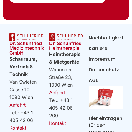
Nachhaltigkeit
Dr. Schuhfried
Dr. Schuhfried
Heimtherapie
Medizintechnik
Karriere
GmbH
Heimtherapie
Impressum
Schauraum,
& Mietgeräte
Vertrieb &
Datenschutz
Währinger
Technik
Straße 23,
AGB
Van Swieten-
1090 Wien
Gasse 10,
Anfahrt
1090 Wien
Tel.: +43 1
Anfahrt
405 42 06
Tel.: +43 1
200
Hier eintragen
405 42 06
Kontakt
für den
Kontakt