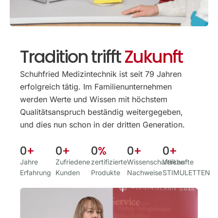
Tradition trifft
Zukunft
Schuhfried Medizintechnik ist seit 79 Jahren
erfolgreich tätig. Im Familien­unternehmen
werden Werte und Wissen mit höchstem
Qualitäts­anspruch beständig weitergegeben,
und dies nun schon in der dritten Generation.
0
+
0
+
0
%
0
+
0
+
Jahre
Zufriedene
zertifizierte
Wissenschaftliche
Verkaufte
Erfahrung
Kunden
Produkte
Nachweise
STIMULETTEN