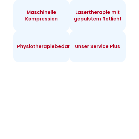
Maschinelle
Lasertherapie mit
Kompression
gepulstem Rotlicht
Physiotherapiebedarf
Unser Service Plus
Infos zur
Heimtherapie
Warum Heimtherapie? Sie können individuell
täglich behandeln und merken rasch Erfolge.