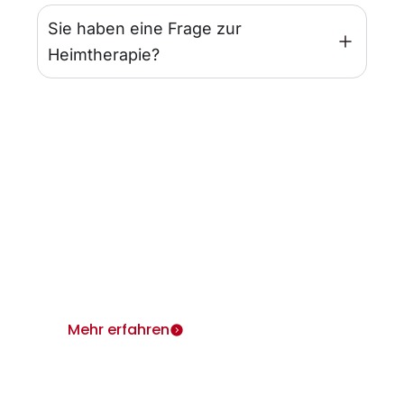
Sie haben eine Frage zur
Heimtherapie?
Infos für Ärzte
Wir sind für Sie und Ihre Patienten da.
Heimtherapie mit Mietgeräten unterstützt Ihr
Therapiekonzept.
Mehr erfahren