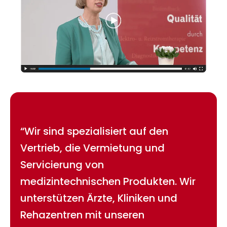
“Wir sind spezialisiert auf den
Vertrieb, die Vermietung und
Servicierung von
medizintechnischen Produkten. Wir
unterstützen Ärzte, Kliniken und
Rehazentren mit unseren