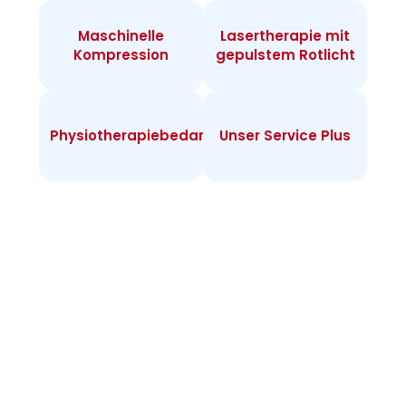
Maschinelle
Lasertherapie mit
Kompression
gepulstem Rotlicht
Physiotherapiebedarf
Unser Service Plus
Infos zur
Heimtherapie
Warum Heimtherapie? Sie können individuell
täglich behandeln und merken rasch Erfolge.