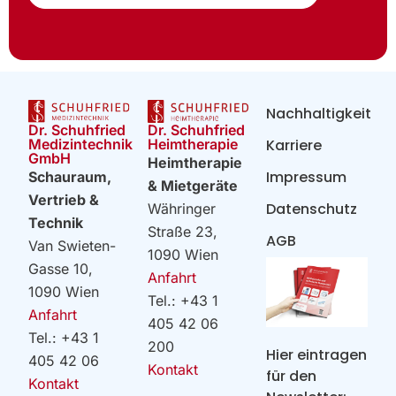
Nachhaltigkeit
Dr. Schuhfried
Dr. Schuhfried
Heimtherapie
Medizintechnik
Karriere
GmbH
Heimtherapie
Impressum
Schauraum,
& Mietgeräte
Vertrieb &
Datenschutz
Währinger
Technik
Straße 23,
AGB
Van Swieten-
1090 Wien
Gasse 10,
Anfahrt
1090 Wien
Tel.: +43 1
Anfahrt
405 42 06
Tel.: +43 1
200
Hier eintragen
405 42 06
Kontakt
für den
Kontakt