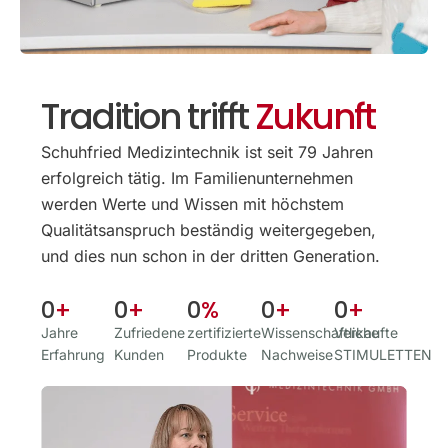
Tradition trifft
Zukunft
Schuhfried Medizintechnik ist seit 79 Jahren
erfolgreich tätig. Im Familien­unternehmen
werden Werte und Wissen mit höchstem
Qualitäts­anspruch beständig weitergegeben,
und dies nun schon in der dritten Generation.
0
+
0
+
0
%
0
+
0
+
Jahre
Zufriedene
zertifizierte
Wissenschaftliche
Verkaufte
Erfahrung
Kunden
Produkte
Nachweise
STIMULETTEN