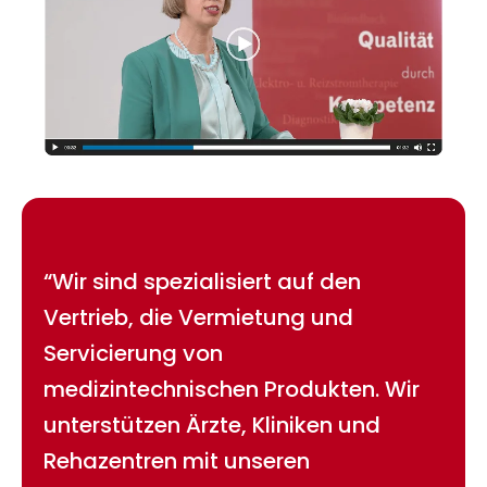
“Wir sind spezialisiert auf den
Vertrieb, die Vermietung und
Servicierung von
medizintechnischen Produkten. Wir
unterstützen Ärzte, Kliniken und
Rehazentren mit unseren