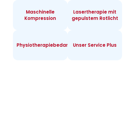
Maschinelle
Lasertherapie mit
Kompression
gepulstem Rotlicht
Physiotherapiebedarf
Unser Service Plus
Infos zur
Heimtherapie
Warum Heimtherapie? Sie können individuell
täglich behandeln und merken rasch Erfolge.