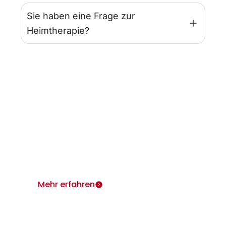
Sie haben eine Frage zur
Heimtherapie?
Infos für Ärzte
Wir sind für Sie und Ihre Patienten da.
Heimtherapie mit Mietgeräten unterstützt Ihr
Therapiekonzept.
Mehr erfahren