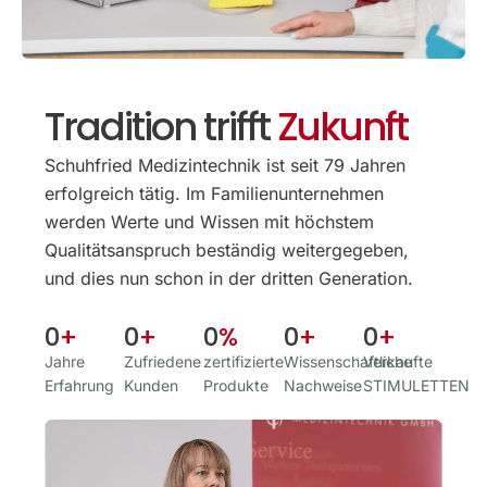
Tradition trifft
Zukunft
Schuhfried Medizintechnik ist seit 79 Jahren
erfolgreich tätig. Im Familien­unternehmen
werden Werte und Wissen mit höchstem
Qualitäts­anspruch beständig weitergegeben,
und dies nun schon in der dritten Generation.
0
+
0
+
0
%
0
+
0
+
Jahre
Zufriedene
zertifizierte
Wissenschaftliche
Verkaufte
Erfahrung
Kunden
Produkte
Nachweise
STIMULETTEN