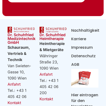
Nachhaltigkeit
Dr. Schuhfried
Dr. Schuhfried
Heimtherapie
Medizintechnik
Karriere
GmbH
Heimtherapie
Impressum
Schauraum,
& Mietgeräte
Vertrieb &
Datenschutz
Währinger
Technik
Straße 23,
AGB
Van Swieten-
1090 Wien
Gasse 10,
Anfahrt
1090 Wien
Tel.: +43 1
Anfahrt
405 42 06
Tel.: +43 1
200
Hier eintragen
405 42 06
Kontakt
für den
Kontakt