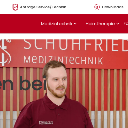
Anfrage Service/Technik
Downloads
Öffne Medizintechnik
Öffn
Fo
Medizintechnik
Heimtherapie
n bei