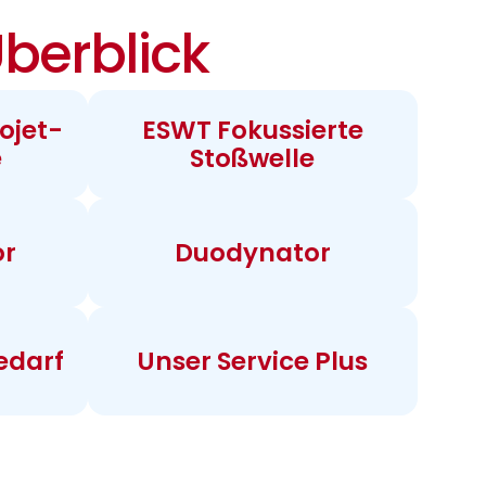
berblick
ojet-
ESWT Fokussierte
e
Stoßwelle
or
Duodynator
edarf
Unser Service Plus