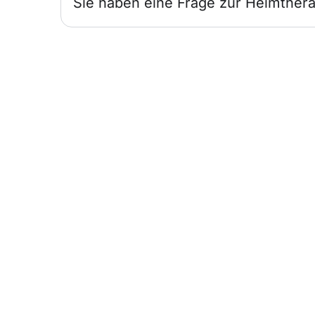
Sie haben eine Frage zur Heimthera
Infos für
Ärzte
Wir sind für Sie und Ihre Patienten da.
Heimtherapie mit Mietgeräten
unterstützt Ihr Therapiekonzept.