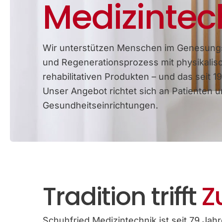
Medizintec
Wir unterstützen Menschen im Genesung
und Regenerationsprozess mit physikalis
rehabilitativen Produkten – und das seit 19
Unser Angebot richtet sich an Patienten 
Gesundheitseinrichtungen.
Tradition trifft
Z
Schuhfried Medizintechnik ist seit 79 Jahre