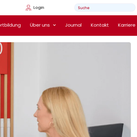
Login
e Heimtherapie
rtbildung
Über uns
Journal
Kontakt
Karriere