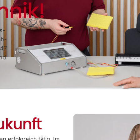
hnik!
s-
ch-
47.
und
ukunft
n erfolgreich tätig. Im