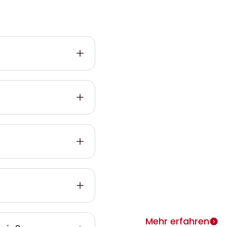
Infos zu
Heimth
ie
Warum Heimtherapie? Si
individuell täglich behan
merken rasch Erfolge.
Mehr erfahren