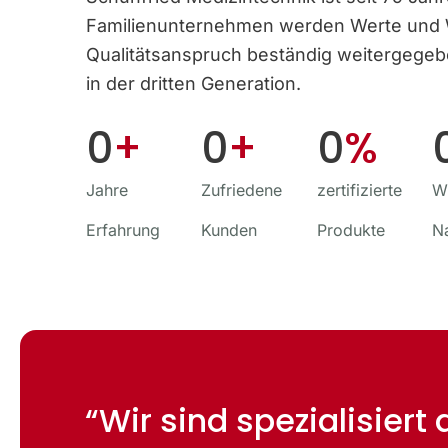
Familien­unternehmen werden Werte und
Qualitäts­anspruch beständig weitergege
in der dritten Generation.
0
+
0
+
0
%
Jahre
Zufriedene
zertifizierte
Wi
Erfahrung
Kunden
Produkte
N
“Wir sind spezialisiert