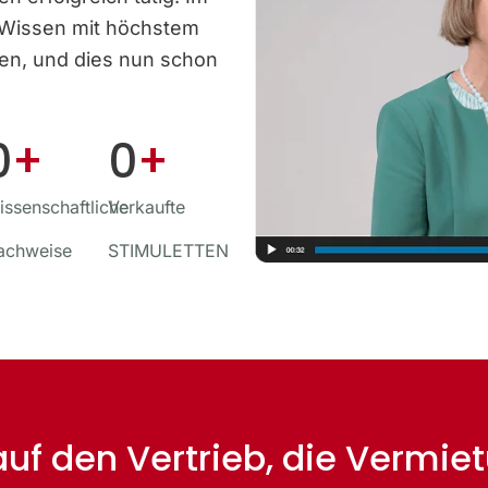
 Wissen mit höchstem
ben, und dies nun schon
0
+
0
+
ssenschaftliche
Verkaufte
achweise
STIMULETTEN
 auf den Vertrieb, die Vermi