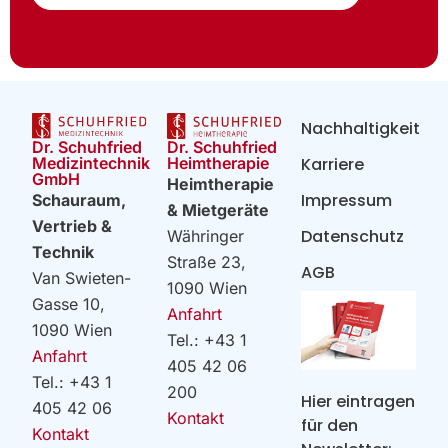
Nachhaltigkeit
Dr. Schuhfried
Dr. Schuhfried
Heimtherapie
Medizintechnik
Karriere
GmbH
Heimtherapie
Impressum
Schauraum,
& Mietgeräte
Vertrieb &
Datenschutz
Währinger
Technik
Straße 23,
AGB
Van Swieten-
1090 Wien
Gasse 10,
Anfahrt
1090 Wien
Tel.: +43 1
Anfahrt
405 42 06
Tel.: +43 1
200
Hier eintragen
405 42 06
Kontakt
für den
Kontakt