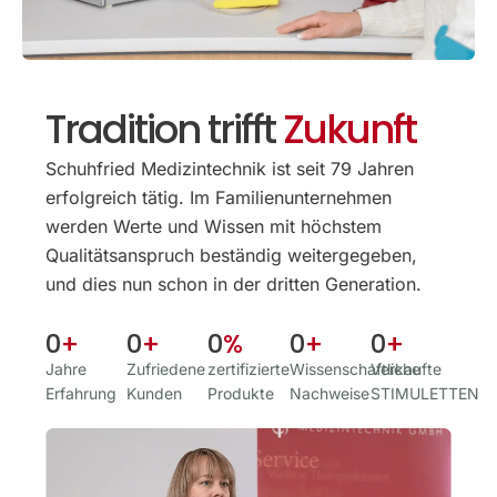
Tradition trifft
Zukunft
Schuhfried Medizintechnik ist seit 79 Jahren
erfolgreich tätig. Im Familien­unternehmen
werden Werte und Wissen mit höchstem
Qualitäts­anspruch beständig weitergegeben,
und dies nun schon in der dritten Generation.
0
+
0
+
0
%
0
+
0
+
Jahre
Zufriedene
zertifizierte
Wissenschaftliche
Verkaufte
Erfahrung
Kunden
Produkte
Nachweise
STIMULETTEN