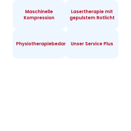
Maschinelle
Lasertherapie mit
Kompression
gepulstem Rotlicht
Physiotherapiebedarf
Unser Service Plus
Infos zur
Heimtherapie
Warum Heimtherapie? Sie können individuell
täglich behandeln und merken rasch Erfolge.