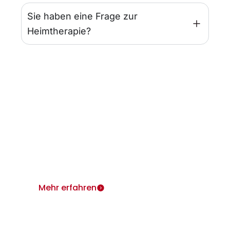
Sie haben eine Frage zur
Heimtherapie?
Infos für Ärzte
Wir sind für Sie und Ihre Patienten da.
Heimtherapie mit Mietgeräten unterstützt Ihr
Therapiekonzept.
Mehr erfahren