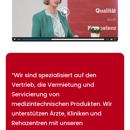
“Wir sind spezialisiert auf den
Vertrieb, die Vermietung und
Servicierung von
medizintechnischen Produkten. Wir
unterstützen Ärzte, Kliniken und
Rehazentren mit unseren