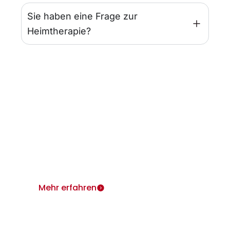
Sie haben eine Frage zur
Heimtherapie?
Infos für Ärzte
Wir sind für Sie und Ihre Patienten da.
Heimtherapie mit Mietgeräten unterstützt Ihr
Therapiekonzept.
Mehr erfahren