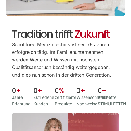
Tradition trifft
Zukunft
Schuhfried Medizintechnik ist seit 79 Jahren
erfolgreich tätig. Im Familien­unternehmen
werden Werte und Wissen mit höchstem
Qualitäts­anspruch beständig weitergegeben,
und dies nun schon in der dritten Generation.
0
+
0
+
0
%
0
+
0
+
Jahre
Zufriedene
zertifizierte
Wissenschaftliche
Verkaufte
Erfahrung
Kunden
Produkte
Nachweise
STIMULETTEN