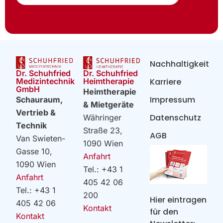
Nachhaltigkeit
Dr. Schuhfried
Dr. Schuhfried
Heimtherapie
Medizintechnik
Karriere
GmbH
Heimtherapie
Impressum
Schauraum,
& Mietgeräte
Vertrieb &
Datenschutz
Währinger
Technik
Straße 23,
AGB
Van Swieten-
1090 Wien
Gasse 10,
Anfahrt
1090 Wien
Tel.: +43 1
Anfahrt
405 42 06
Tel.: +43 1
200
Hier eintragen
405 42 06
Kontakt
für den
Kontakt