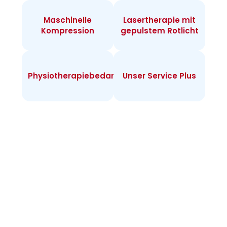
Maschinelle
Lasertherapie mit
Kompression
gepulstem Rotlicht
Physiotherapiebedarf
Unser Service Plus
Infos zur
Heimtherapie
Warum Heimtherapie? Sie können individuell
täglich behandeln und merken rasch Erfolge.