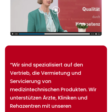
“Wir sind spezialisiert auf den
Vertrieb, die Vermietung und
Servicierung von
medizintechnischen Produkten. Wir
unterstützen Ärzte, Kliniken und
Rehazentren mit unseren