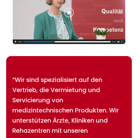
“Wir sind spezialisiert auf den
Vertrieb, die Vermietung und
Servicierung von
medizintechnischen Produkten. Wir
unterstützen Ärzte, Kliniken und
Rehazentren mit unseren