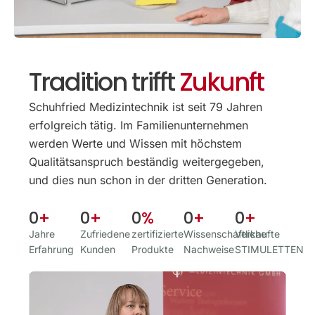
Tradition trifft
Zukunft
Schuhfried Medizintechnik ist seit 79 Jahren
erfolgreich tätig. Im Familien­unternehmen
werden Werte und Wissen mit höchstem
Qualitäts­anspruch beständig weitergegeben,
und dies nun schon in der dritten Generation.
0
+
0
+
0
%
0
+
0
+
Jahre
Zufriedene
zertifizierte
Wissenschaftliche
Verkaufte
Erfahrung
Kunden
Produkte
Nachweise
STIMULETTEN