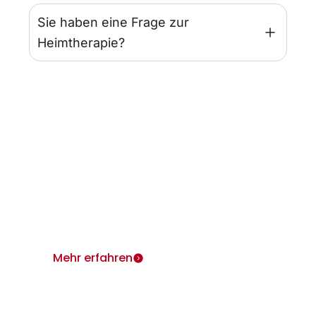
Sie haben eine Frage zur
Heimtherapie?
Infos für Ärzte
Wir sind für Sie und Ihre Patienten da.
Heimtherapie mit Mietgeräten unterstützt Ihr
Therapiekonzept.
Mehr erfahren