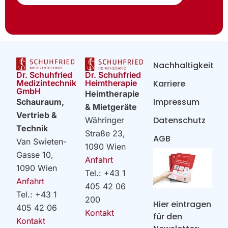
Nachhaltigkeit
Dr. Schuhfried
Dr. Schuhfried
Heimtherapie
Medizintechnik
Karriere
GmbH
Heimtherapie
Impressum
Schauraum,
& Mietgeräte
Vertrieb &
Datenschutz
Währinger
Technik
Straße 23,
AGB
Van Swieten-
1090 Wien
Gasse 10,
Anfahrt
1090 Wien
Tel.: +43 1
Anfahrt
405 42 06
Tel.: +43 1
200
Hier eintragen
405 42 06
Kontakt
für den
Kontakt