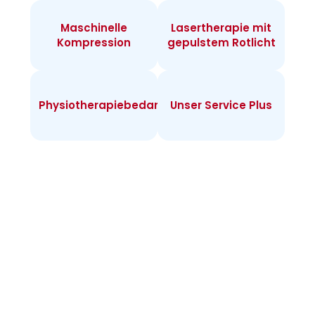
Maschinelle
Lasertherapie mit
Kompression
gepulstem Rotlicht
Physiotherapiebedarf
Unser Service Plus
Infos zur
Heimtherapie
Warum Heimtherapie? Sie können individuell
täglich behandeln und merken rasch Erfolge.