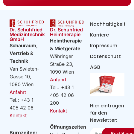
Nachhaltigkeit
Dr. Schuhfried
Dr. Schuhfried
Heimtherapie
Medizintechnik
Karriere
GmbH
Heimtherapie
Impressum
Schauraum,
& Mietgeräte
Vertrieb &
Datenschutz
Währinger
Technik
Straße 23,
AGB
Van Swieten-
1090 Wien
Gasse 10,
Anfahrt
1090 Wien
Tel.: +43 1
Anfahrt
405 42 06
Tel.: +43 1
200
Hier eintragen
405 42 06
Kontakt
für den
Kontakt
Newsletter:
Öffnungszeiten
Ihre
Bürozeiten:
Bestätigen