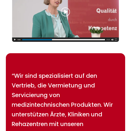
“Wir sind spezialisiert auf den
Vertrieb, die Vermietung und
Servicierung von
medizintechnischen Produkten. Wir
unterstützen Ärzte, Kliniken und
Rehazentren mit unseren