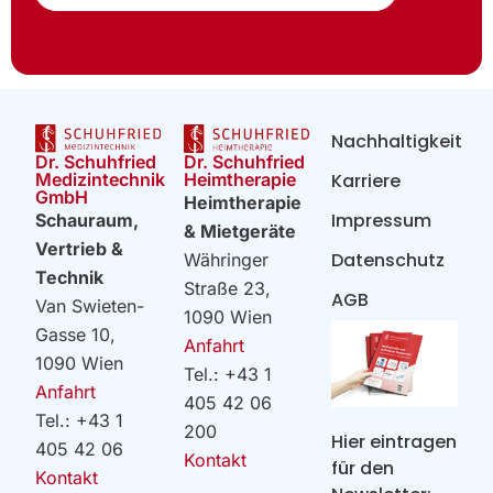
Nachhaltigkeit
Dr. Schuhfried
Dr. Schuhfried
Heimtherapie
Medizintechnik
Karriere
GmbH
Heimtherapie
Impressum
Schauraum,
& Mietgeräte
Vertrieb &
Datenschutz
Währinger
Technik
Straße 23,
AGB
Van Swieten-
1090 Wien
Gasse 10,
Anfahrt
1090 Wien
Tel.: +43 1
Anfahrt
405 42 06
Tel.: +43 1
200
Hier eintragen
405 42 06
Kontakt
für den
Kontakt