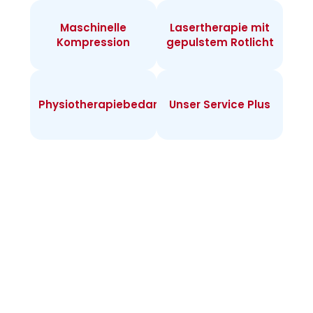
Maschinelle
Lasertherapie mit
Kompression
gepulstem Rotlicht
Physiotherapiebedarf
Unser Service Plus
Infos zur
Heimtherapie
Warum Heimtherapie? Sie können individuell
täglich behandeln und merken rasch Erfolge.