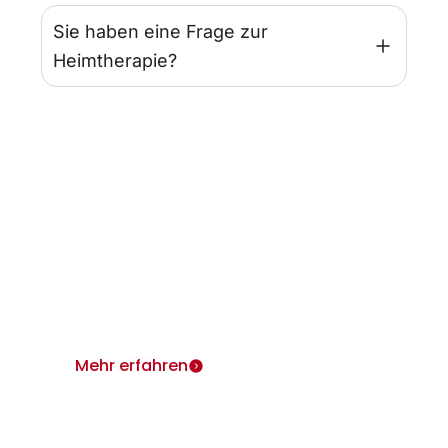
Sie haben eine Frage zur
Heimtherapie?
Infos für Ärzte
Wir sind für Sie und Ihre Patienten da.
Heimtherapie mit Mietgeräten unterstützt Ihr
Therapiekonzept.
Mehr erfahren