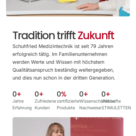
Tradition trifft
Zukunft
Schuhfried Medizintechnik ist seit 79 Jahren
erfolgreich tätig. Im Familien­unternehmen
werden Werte und Wissen mit höchstem
Qualitäts­anspruch beständig weitergegeben,
und dies nun schon in der dritten Generation.
0
+
0
+
0
%
0
+
0
+
Jahre
Zufriedene
zertifizierte
Wissenschaftliche
Verkaufte
Erfahrung
Kunden
Produkte
Nachweise
STIMULETTEN