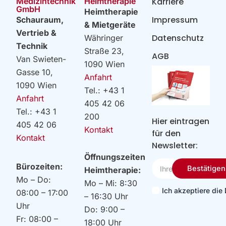
Heimtherapie
Medizintechnik
Karriere
GmbH
Heimtherapie
Impressum
Schauraum,
& Mietgeräte
Vertrieb &
Datenschutz
Währinger
Technik
Straße 23,
AGB
Van Swieten-
1090 Wien
Gasse 10,
Anfahrt
1090 Wien
Tel.: +43 1
Anfahrt
405 42 06
Tel.: +43 1
200
Hier eintragen
405 42 06
Kontakt
für den
Kontakt
Newsletter:
Öffnungszeiten
Ihre
Bürozeiten:
Bestätigen
Heimtherapie:
Email
Mo – Do:
Mo – Mi: 8:30
Ich akzeptiere di
08:00 – 17:00
– 16:30 Uhr
Uhr
Do: 9:00 –
Fr: 08:00 –
18:00 Uhr