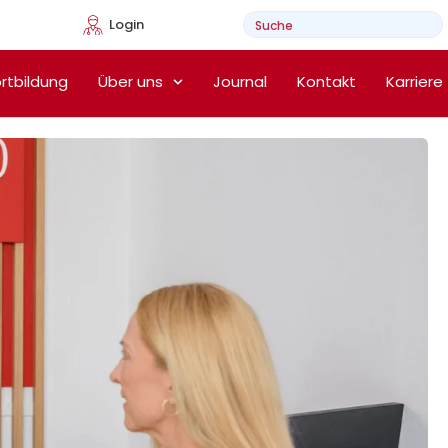
Login
e Heimtherapie
rtbildung
Über uns
Journal
Kontakt
Karriere