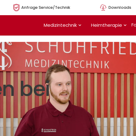
Anfrage Service/Technik
Downloads
Öffne Medizintechnik
Öffn
Fo
Medizintechnik
Heimtherapie
n bei