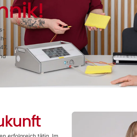
hnik!
s-
ch-
47.
und
ukunft
n erfolgreich tätig. Im