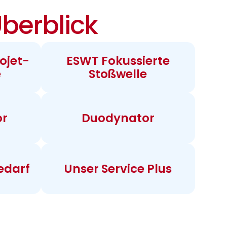
berblick
ojet-
ESWT Fokussierte
e
Stoßwelle
or
Duodynator
edarf
Unser Service Plus