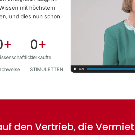
 Wissen mit höchstem
ben, und dies nun schon
0
+
0
+
ssenschaftliche
Verkaufte
achweise
STIMULETTEN
 auf den Vertrieb, die Vermi