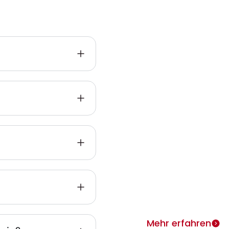
Infos zu
Heimth
ie
Warum Heimtherapie? Si
individuell täglich behan
merken rasch Erfolge.
Mehr erfahren