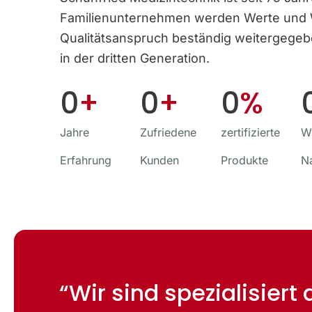
Familien­unternehmen werden Werte und
Qualitäts­anspruch beständig weitergege
in der dritten Generation.
0
+
0
+
0
%
Jahre
Zufriedene
zertifizierte
Wi
Erfahrung
Kunden
Produkte
N
“Wir sind spezialisiert