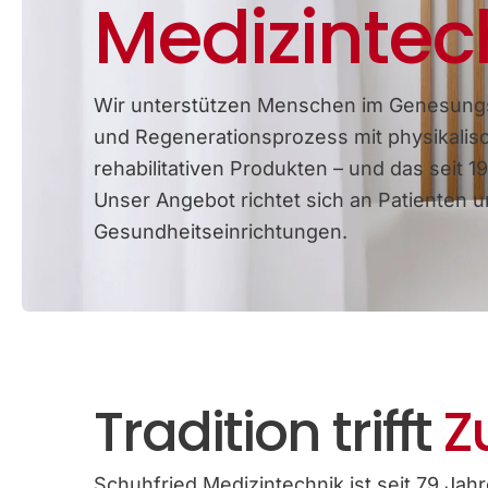
Medizintec
Wir unterstützen Menschen im Genesung
und Regenerationsprozess mit physikalis
rehabilitativen Produkten – und das seit 19
Unser Angebot richtet sich an Patienten 
Gesundheitseinrichtungen.
Tradition trifft
Z
Schuhfried Medizintechnik ist seit 79 Jahre