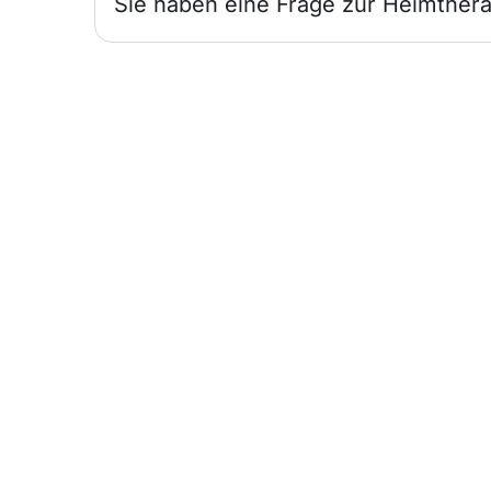
Sie haben eine Frage zur Heimthera
Infos für
Ärzte
Wir sind für Sie und Ihre Patienten da.
Heimtherapie mit Mietgeräten
unterstützt Ihr Therapiekonzept.