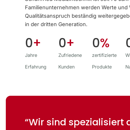
Familien­unternehmen werden Werte und
Qualitäts­anspruch beständig weitergege
in der dritten Generation.
0
+
0
+
0
%
Jahre
Zufriedene
zertifizierte
Wi
Erfahrung
Kunden
Produkte
N
“Wir sind spezialisiert