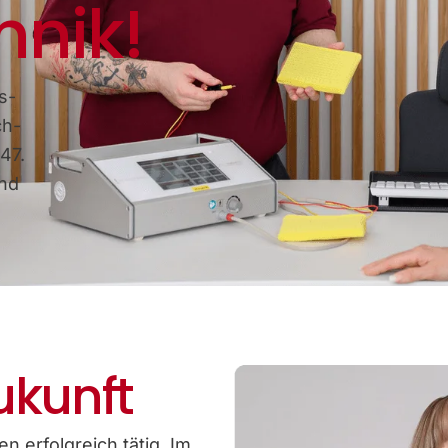
hnik!
s-
ch-
47.
und
ukunft
n erfolgreich tätig. Im