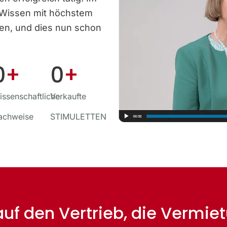
 Wissen mit höchstem
ben, und dies nun schon
0
+
0
+
ssenschaftliche
Verkaufte
achweise
STIMULETTEN
 auf den Vertrieb, die Vermi