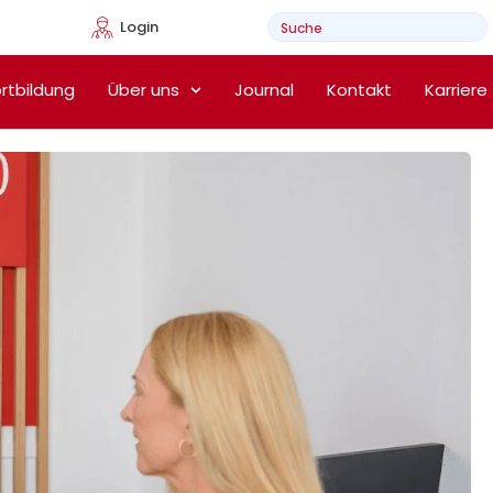
Login
e Heimtherapie
rtbildung
Über uns
Journal
Kontakt
Karriere