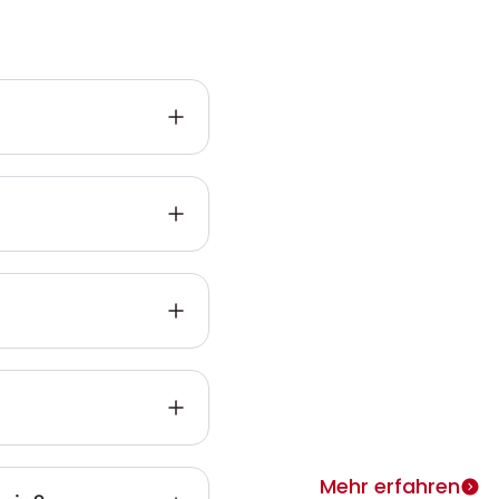
Infos zu
Heimth
ie
Warum Heimtherapie? Si
individuell täglich behan
merken rasch Erfolge.
Mehr erfahren