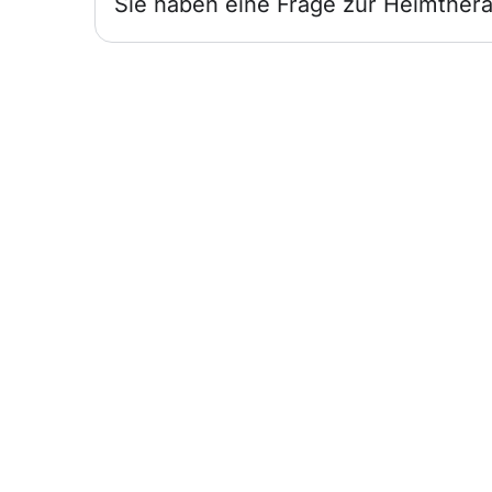
Sie haben eine Frage zur Heimthera
Infos für
Ärzte
Wir sind für Sie und Ihre Patienten da.
Heimtherapie mit Mietgeräten
unterstützt Ihr Therapiekonzept.