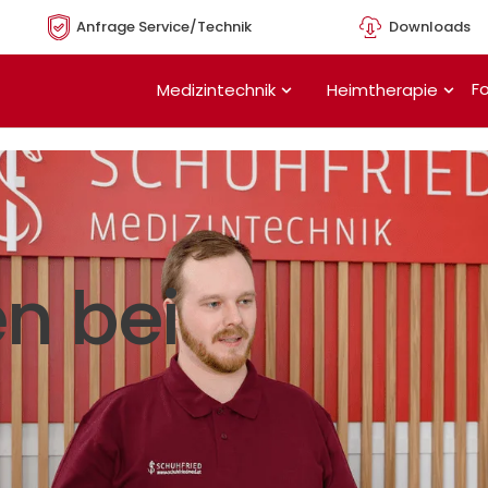
Anfrage Service/Technik
Downloads
Öffne Medizintechnik
Öffn
Fo
Medizintechnik
Heimtherapie
n bei