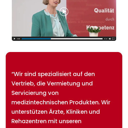
“Wir sind spezialisiert auf den
Vertrieb, die Vermietung und
Servicierung von
medizintechnischen Produkten. Wir
unterstützen Ärzte, Kliniken und
Rehazentren mit unseren