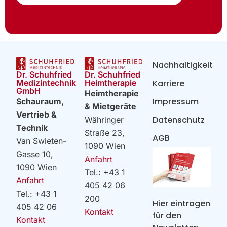
Nachhaltigkeit
Dr. Schuhfried
Dr. Schuhfried
Heimtherapie
Medizintechnik
Karriere
GmbH
Heimtherapie
Impressum
Schauraum,
& Mietgeräte
Vertrieb &
Datenschutz
Währinger
Technik
Straße 23,
AGB
Van Swieten-
1090 Wien
Gasse 10,
Anfahrt
1090 Wien
Tel.: +43 1
Anfahrt
405 42 06
Tel.: +43 1
200
Hier eintragen
405 42 06
Kontakt
für den
Kontakt