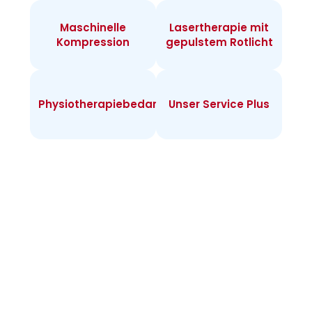
Maschinelle
Lasertherapie mit
Kompression
gepulstem Rotlicht
Physiotherapiebedarf
Unser Service Plus
Infos zur
Heimtherapie
Warum Heimtherapie? Sie können individuell
täglich behandeln und merken rasch Erfolge.