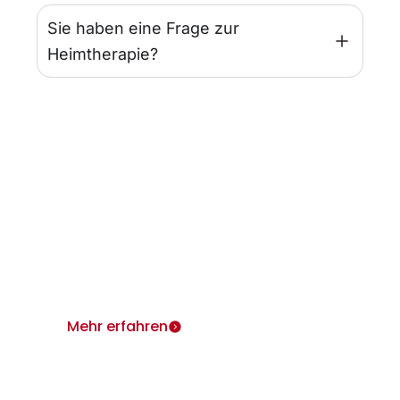
Sie haben eine Frage zur
Heimtherapie?
Infos für Ärzte
Wir sind für Sie und Ihre Patienten da.
Heimtherapie mit Mietgeräten unterstützt Ihr
Therapiekonzept.
Mehr erfahren