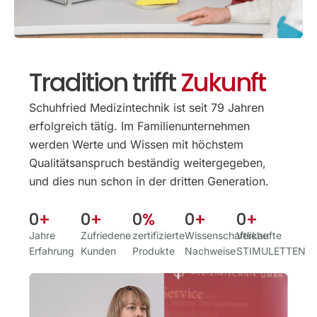
Tradition trifft
Zukunft
Schuhfried Medizintechnik ist seit 79 Jahren
erfolgreich tätig. Im Familien­unternehmen
werden Werte und Wissen mit höchstem
Qualitäts­anspruch beständig weitergegeben,
und dies nun schon in der dritten Generation.
0
+
0
+
0
%
0
+
0
+
Jahre
Zufriedene
zertifizierte
Wissenschaftliche
Verkaufte
Erfahrung
Kunden
Produkte
Nachweise
STIMULETTEN