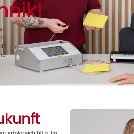
hnik!
s-
ch-
47.
und
ukunft
n erfolgreich tätig. Im