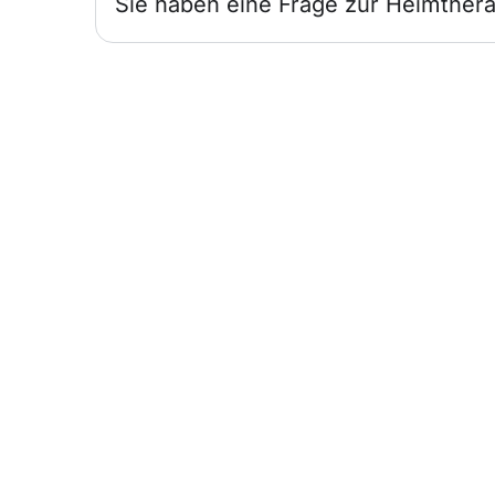
Sie haben eine Frage zur Heimthera
Infos für
Ärzte
Wir sind für Sie und Ihre Patienten da.
Heimtherapie mit Mietgeräten
unterstützt Ihr Therapiekonzept.