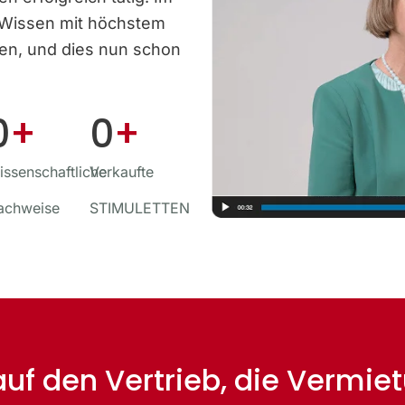
 Wissen mit höchstem
ben, und dies nun schon
0
+
0
+
ssenschaftliche
Verkaufte
achweise
STIMULETTEN
 auf den Vertrieb, die Vermi