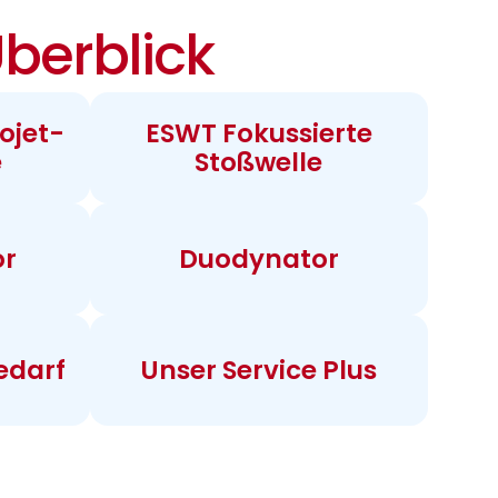
berblick
ojet-
ESWT Fokussierte
e
Stoßwelle
or
Duodynator
edarf
Unser Service Plus