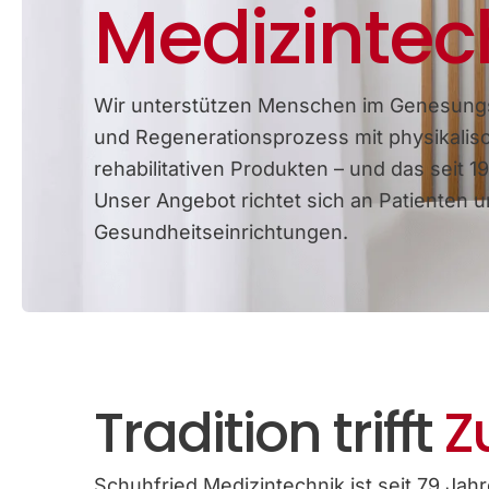
Medizintec
Wir unterstützen Menschen im Genesung
und Regenerationsprozess mit physikalis
rehabilitativen Produkten – und das seit 19
Unser Angebot richtet sich an Patienten 
Gesundheitseinrichtungen.
Tradition trifft
Z
Schuhfried Medizintechnik ist seit 79 Jahre