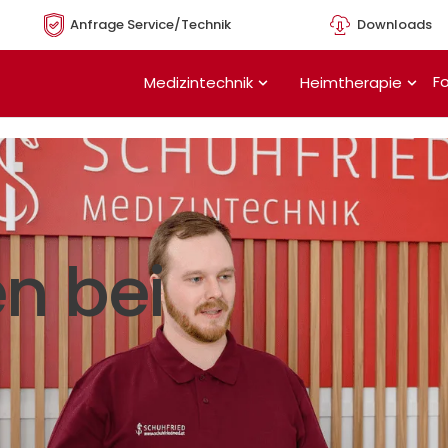
Anfrage Service/Technik
Downloads
Öffne Medizintechnik
Öffn
Fo
Medizintechnik
Heimtherapie
n bei