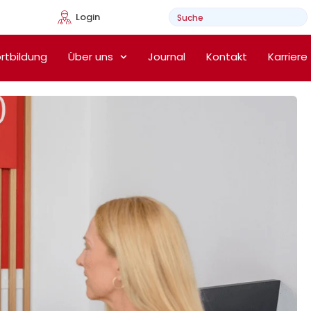
Login
e Heimtherapie
rtbildung
Über uns
Journal
Kontakt
Karriere