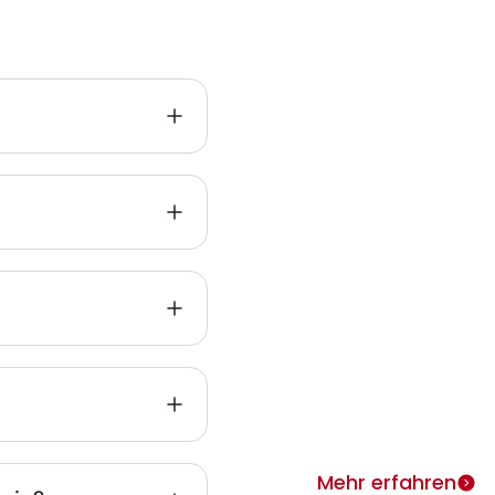
Infos zu
Heimth
ie
Warum Heimtherapie? Si
individuell täglich behan
merken rasch Erfolge.
Mehr erfahren