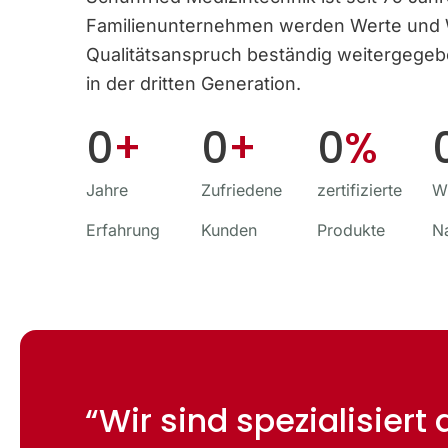
Familien­unternehmen werden Werte und
Qualitäts­anspruch beständig weitergege
in der dritten Generation.
0
+
0
+
0
%
Jahre
Zufriedene
zertifizierte
Wi
Erfahrung
Kunden
Produkte
N
“Wir sind spezialisiert