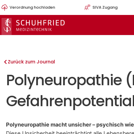
Zum
Verordnung hochladen
SIVA Zugang
Inhalt
springen
Zurück zum Journal
Polyneuropathie (
Gefahrenpotential
Polyneuropathie macht unsicher – psychisch wie
Diese Unsicherheit beeinträchtigt alle Lebensberei