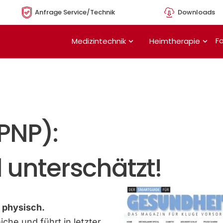
Anfrage Service/Technik
Downloads
Öffne Medizintechnik
Öffn
Fo
Medizintechnik
Heimtherapie
PNP):
 unterschätzt!
 physisch.
che und führt in letzter